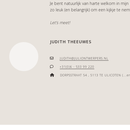
Je bent natuurlijk van harte welkom in mijn
zo leuk (en belangrijk) om een kijkje te ne
Let’s meet!
JUDITH THEEUWES
JUDITH@JULIONTWERPERS.NL
+31(0)6 - 533 99 220
DORPSSTRAAT 54 , 5113 TE ULICOTEN
(...